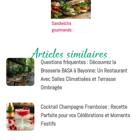
vous surprendre
comme un chef
étoilé
Sandwichs
gourmands :
recettes
incontournables à
Articles similaires
découvrir sur
ciabatta, pain
Questions fréquentes : Découvrez la
brioché et pain
complet
Brasserie BASA à Bayonne: Un Restaurant
Avec Salles Climatisées et Terrasse
Ombragée
Cocktail Champagne Framboise : Recette
Parfaite pour vos Célébrations et Moments
Festifs