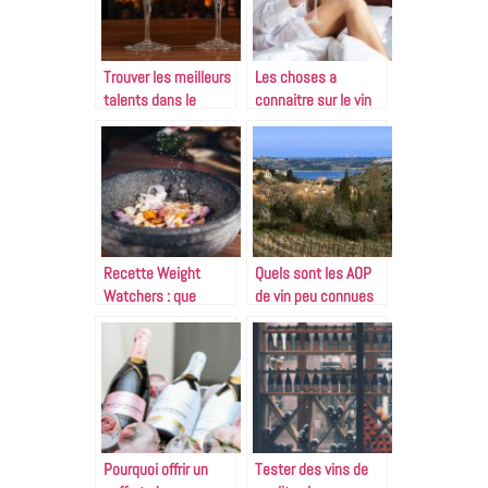
Trouver les meilleurs
Les choses a
talents dans le
connaitre sur le vin
secteur du vin pour
quand on est
l’entreprise
debutant
Recette Weight
Quels sont les AOP
Watchers : que
de vin peu connues
savoir ?
qui merite votre
attention ?
Pourquoi offrir un
Tester des vins de