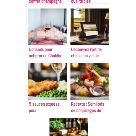
coffret champagne
qualite : les
en cadeau ?
meilleures methodes
a suivre
Conseils pour
Découvrez l’art de
acheter un Chablis
choisir un vin de
chez un caviste
bordeaux en ligne
5 sauces express
Recette : Semi-pris
pour
de coquillages de
accompagnement
Thierry Marx –
poisson pané : voici
Comment sublimer
nos idées qui vont
vos fruits de mer