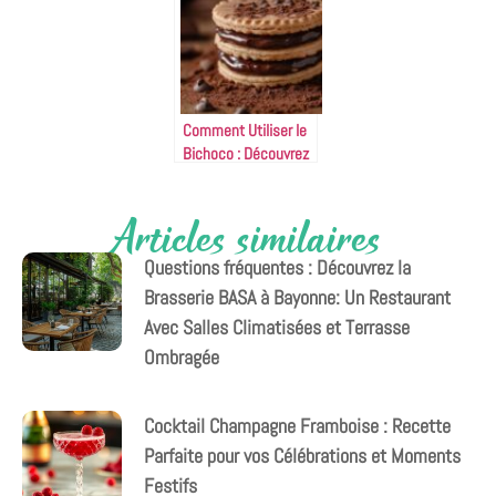
Comment sublimer
incontournables à
vos fruits de mer
découvrir sur
comme un chef
ciabatta, pain
étoilé
brioché et pain
complet
Comment Utiliser le
Bichoco : Découvrez
le Biscuit Chocolaté
Préféré des
Articles similaires
Gourmands dans Vos
Desserts
Questions fréquentes : Découvrez la
Brasserie BASA à Bayonne: Un Restaurant
Avec Salles Climatisées et Terrasse
Ombragée
Cocktail Champagne Framboise : Recette
Parfaite pour vos Célébrations et Moments
Festifs