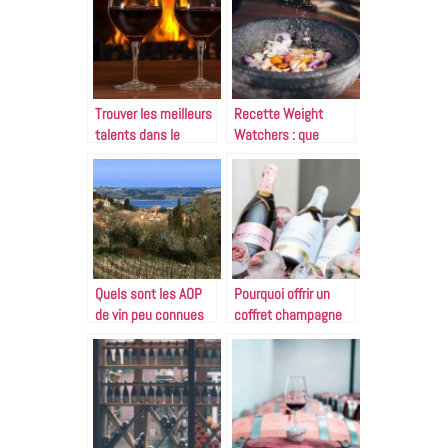
Trouver les meilleurs
Recette Weight
talents dans le
Watchers : que
secteur du vin pour
savoir ?
l’entreprise
Quels sont les AOP
Pourquoi offrir un
de vin peu connues
coffret champagne
qui merite votre
en cadeau ?
attention ?