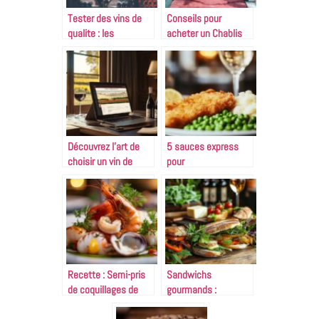
Tester des vins de
Conseils pour
qualite : les
acheter un Chablis
meilleures methodes
chez un caviste
a suivre
Découvrez l’art de
5 sauces express
choisir un vin de
pour
bordeaux en ligne
accompagnement
poisson pané : voici
nos idées qui vont
vous surprendre
Recette : Semi-pris
Sandwichs
de coquillages de
gourmands :
Thierry Marx –
recettes